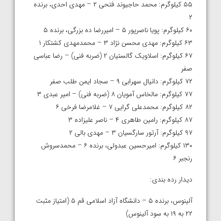
۵۵ کیلوگرم: محمد حاجیوند فتحی ۲ – مهدی احدی، برنده
۲
۶۰ کیلوگرم: پویا ناصرپور ۵ – امیررضا ده بزرگی، برنده ۵
۶۳ کیلوگرم: مهدی محسن نژاد ۳ – محمدمهدی کشتکار ۱
۶۷ کیلوگرم: اسلاویک گالستیان ۲ (ضربه فنی) – رضا عباسی
صفر
۷۲ کیلوگرم: دانیال سهرابی ۹ – سجاد ایمن طلب صفر
۷۷ کیلوگرم: مالخاس آمویان ۸ (ضربه فنی) – امیر عبدی ۳
۸۲ کیلوگرم: محمدعلی گرایی ۷ – غلامرضا فرخی ۶
۸۷ کیلوگرم: رامین طاهری ۴ – ناصر علیزاده ۳
۹۷ کیلوگرم: آرتور سارگسیان ۳ – مهدی بالی ۲
۱۳۰ کیلوگرم: امیرحسین عبدولی، برنده ۶ – محمدسروش
رنجبر ۶
دیدار رده بندی:
آلینوس، برنده ۵ – دانشگاه آزاد اسلامی قم ۵ (امتیاز مثبت
۲۲ به ۱۹ به سود آلینوس)