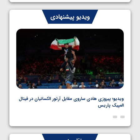
1405/05/07
ایران چشم به راه چهار مدال در پنج وزن دوم
ویدیو پیشنهادی
کشتی فرنگی نوجوانان جهان
1405/05/06
بل
ویدیو؛ پیروزی هادی ساروی مقابل آرتور الکسانیان در فینال
ویدیو
المپیک پاریس
پاری