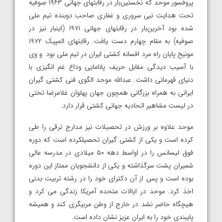
پروفسور موحد که نخستین‌بار در رقابتهای جهانی ۱۹۶۳ صوفیه
تحت هدایت نبی سروری و غفاری صاحب دوبنده تیم ملی
شده بود آخرین‌بار در رقابتهای جهانی ۱۹۷۱ (اینبار نیز در
صوفیه) به مقام چهارم دست یافت. رقابتهای المپیک ۱۹۷۲
مونیخ پایان راه مرد افسانه‌ کشتی ایران در تیم ملی بود و وی
با آسیب دیدگی مقابل حریف پانامایی وداع غم انگیزی با
دنیای قهرمانی داشت. عبدالله موحد الگوی فنی کشتی گیران
ایرانی به همراه بزرگانی همچون جهان پهلوان غلامرضا تختی
در لیست مشاهیر اتحادیه جهانی کشتی قرار دارد.
موحد علاوه بر ورزش در تحصیلات نیز مدارج ترقی را طی
کرده است و یکی از کشتی گیران تحصیلکرده است که دوره
فوق لیسانس را در اواسط دهه ۵۰ میلادی در مدرسه عالی
شمیران پشت سرگذاشته و یکی از دانشجویان ممتاز این دوره
بوده است و پس از آن دکترای خود را در رشته تربیت بدنی
اخذ کرد. موحد در ایالات متحده آمریکا زندگی می کرد و
هیچگاه حاضر نشد در خارج از وطن مربیگری کند و همیشه
پایبندی خود را به ایران عزیز نشان داده است.