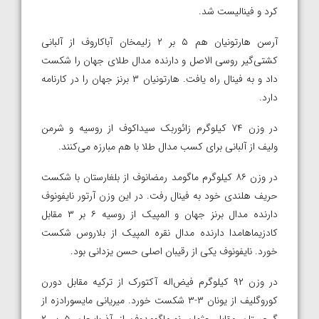
کرد و فینالیست شد.
آرسن هارتونیان هم ۵ بر ۲ زلیمخان آباکاروف از آلبانی
کشتی‌گیر روسی الاصل و دارنده مدال طلای جهان را شکست
داد و به فینال راه یافت. هارتونیان ۳ برنز جهان را در کارنامه
دارد.
در وزن ۷۴ کیلوگرم زائوربک سیداکوف از روسیه و شرمن
ولیف از آلبانی برای کسب مدال طلا با هم مبارزه می‌کنند.
در وزن ۸۶ کیلوگرم ماگومد رمضانوف از بلغارستان با شکست
حریف هلندی خود به فینال رفت. در این وزن آرتور نایفونوف
دارنده مدال برنز جهان و المپیک از روسیه ۶ بر ۳ مقابل
کادزیماهامدا دارنده مدال نقره المپیک از بلاروس شکست
خورد. نایفونوف یکی از رقیبان اصلی حسن یزدانی بود.
در وزن ۹۲ کیلوگرم فیض‌اله آکتورک از ترکیه مقابل دورن
کوروگلیف از یونان ۳-۳ شکست خورد. میریانی مایسورادزه از
گرجستان مقابل عثمان نورماگومدوف از آذربایجان ۵ بر ۲