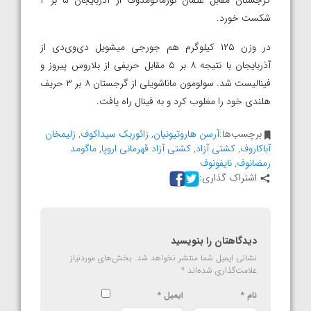
شکست خورد.
در وزن ۱۲۵ کیلوگرم هم جورجی میشویل دی‌وی‌دی از
آذربایجان با نتیجه ۸ بر ۵ مقابل حریفی از بلاروس پیروز و
فینالیست شد. سولومون ماناشویلی از گرجستان ۸ بر ۳ حریف
هلندی خود را مغلوب کرد و به فینال راه یافت.
برچسب‌ها:
آرسن هاروتیونیان
,
زائوربک سیداکوف
,
زلیمخان
آباکاروف
,
کشتی آزاد
,
کشتی آزاد قهرمانی اروپا
,
ماگومد
رمضانوف
,
نایفونوف
اشتراک گذاری:
دیدگاهتان را بنویسید
نشانی ایمیل شما منتشر نخواهد شد.
بخش‌های موردنیاز
علامت‌گذاری شده‌اند
*
نام
*
ایمیل
*