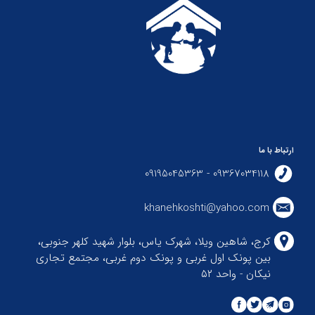
ارتباط با ما
09367034118 - 09195045363
khanehkoshti@yahoo.com
کرج، شاهین ویلا، شهرک یاس، بلوار شهید کلهر جنوبی،
بین پونک اول غربی و پونک دوم غربی، مجتمع تجاری
نیکان - واحد ۵۲