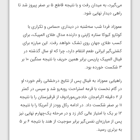
می‌گیرد، به میدان رفت و با نتیجه قاطع ۵ بر صفر پیروز شد تا
راهی دیدار نهایی شود.
عموزاد فردا شب سه‌شنبه در دیداری حساس و تکراری با
کوتارو کیوکا ستاره ژاپنی و دارنده مدال طلای المپیک، برای
کسب طلای جهان روی تشک خواهد رفت. این مبارزه برای
کشتی‌گیر ایرانی طعم انتقام دارد، چرا که او سال گذشته در
فینال المپیک پاریس برابر همین حریف با نتیجه سنگین ۱۰ بر
۳ شکست خورده بود.
راهیابی عموزاد به فینال پس از نتایج درخشانی رقم خورد؛ او
در گام نخست با قرعه استراحت روبه‌رو شد و سپس در کمتر
از ۲ دقیقه اکرام‌جان خادجی‌مورادوف از قرقیزستان را با نتیجه
۱۱ بر صفر شکست داد. در ادامه رئال وودز از آمریکا را با نتیجه
۱۲ بر یک با امتیاز عالی کنار زد و در مرحله یک‌چهارم نهایی نیز
پس از مبارزه‌ای نفس‌گیر برابر سوجیت از هند با نتیجه ۶ بر ۵
به برتری رسید.