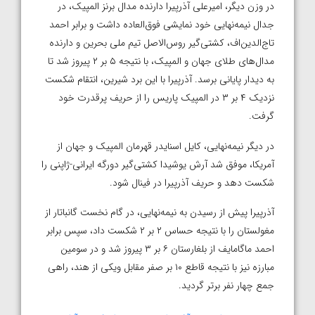
در وزن دیگر، امیرعلی آذرپیرا دارنده مدال برنز المپیک، در
جدال نیمه‌نهایی خود نمایشی فوق‌العاده داشت و برابر احمد
تاج‌الدین‌اف، کشتی‌گیر روس‌الاصل تیم ملی بحرین و دارنده
مدال‌های طلای جهان و المپیک، با نتیجه ۵ بر ۲ پیروز شد تا
به دیدار پایانی برسد. آذرپیرا با این برد شیرین، انتقام شکست
نزدیک ۴ بر ۳ در المپیک پاریس را از حریف پرقدرت خود
گرفت.
در دیگر نیمه‌نهایی، کایل اسنایدر قهرمان المپیک و جهان از
آمریکا، موفق شد آرش یوشیدا کشتی‌گیر دورگه ایرانی-ژاپنی را
شکست دهد و حریف آذرپیرا در فینال شود.
آذرپیرا پیش از رسیدن به نیمه‌نهایی، در گام نخست گانباتار از
مغولستان را با نتیجه حساس ۲ بر ۲ شکست داد، سپس برابر
احمد ماگامایف از بلغارستان ۶ بر ۳ پیروز شد و در سومین
مبارزه نیز با نتیجه قاطع ۱۰ بر صفر مقابل ویکی از هند، راهی
جمع چهار نفر برتر گردید.