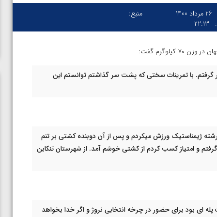
26 مرداد 1400
منبع:
۲۲:۱۳
 کیلوگرم گفت:
گرفتم. با تمرینات سختی که پشت سر گذاشتم توانستم این
 رشته ژیمناستیک ورزش میکردم و پس از آن دوبنده کشتی بر تنم
گرفتم و امتیاز کسب کردم از کشتی خوشم آمد. از شهرستان تنکابن
پله ای بود برای حضور در چرخه انتخابی نروژ و اگر خدا بخواهد
ن از
ویدیو؛ صعود حسن یزدانی به فینال المپیک با برتری مقابل