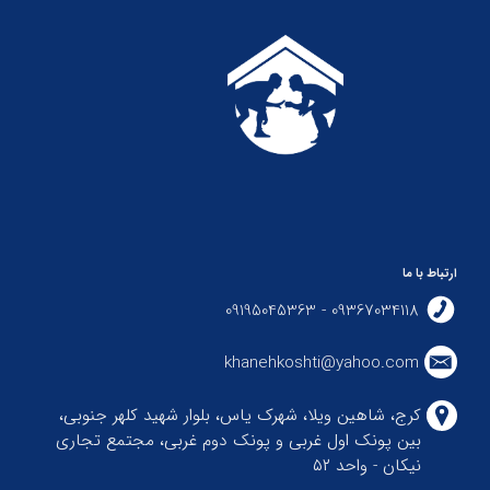
ارتباط با ما
09367034118 - 09195045363
khanehkoshti@yahoo.com
کرج، شاهین ویلا، شهرک یاس، بلوار شهید کلهر جنوبی،
بین پونک اول غربی و پونک دوم غربی، مجتمع تجاری
نیکان - واحد ۵۲