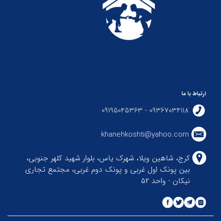
ارتباط با ما
09367034118 - 09195045363
khanehkoshti@yahoo.com
کرج، شاهین ویلا، شهرک یاس، بلوار شهید کلهر جنوبی،
بین پونک اول غربی و پونک دوم غربی، مجتمع تجاری
نیکان - واحد ۵۲