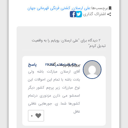
برچسب‌ها:
علی ارسلان
,
کشتی فرنگی قهرمانی جهان
اشتراک گذاری:
2 دیدگاه برای “
علی ارسلان: رویایم را به واقعیت
تبدیل کردم
”
پرویزایرانپرست
گفت:
پاسخ
۱۴۰۱-۰۸-۲۴ در ۲۲:۳۸
آقای ارسلان مبارکت باشه ولی
یادت باشه با تمام این احوالات این
نوع مبارزات زیر پرچم کشور دیگر
اسمشو می ذارن مزدوری درتمام
کشورها شما. ی. جورهایی غافلی
غافل
0