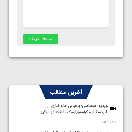
آخرین مطالب
ویدیو اختصاصی؛ با عباس حاج کناری از
فریدونکنار و کراسنویارسک تا آتلانتا و توکیو
1405/05/15