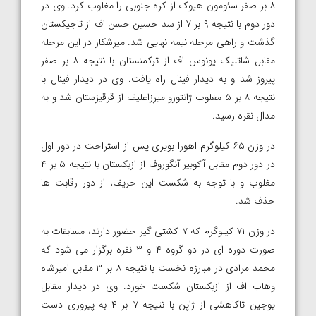
۸ بر صفر سئومون هیوک از کره جنوبی را مغلوب کرد. وی در
دور دوم با نتیجه ۹ بر ۷ از سد حسین حسن اف از تاجیکستان
گذشت و راهی مرحله نیمه نهایی شد. میرشکار در این مرحله
مقابل شاتلیک یونوس اف از ترکمنستان با نتیجه ۸ بر صفر
پیروز شد و به دیدار فینال راه یافت. وی در دیدار فینال با
نتیجه ۸ بر ۵ مغلوب ژانتورو میرزاعلیف از قرقیزستان شد و به
مدال نقره رسید.
در وزن ۶۵ کیلوگرم اهورا بویری پس از استراحت در دور اول
در دور دوم مقابل آکوبیر آنگوروف از ازبکستان با نتیجه ۵ بر ۴
مغلوب و با توجه به شکست این حریف، از دور رقابت ها
حذف شد.
در وزن ۷۱ کیلوگرم که ۷ کشتی گیر حضور دارند، مسابقات به
صورت دوره ای در دو گروه ۴ و ۳ نفره برگزار می شود که
محمد مرادی در مبارزه نخست با نتیجه ۸ بر ۳ مقابل امیرشاه
وهاب اف از ازبکستان شکست خورد. وی در دیدار مقابل
یوجین تاکاهشی از ژاپن با نتیجه ۷ بر ۴ به پیروزی دست