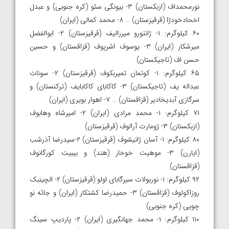
نورمحمداف (ازبکستان) ۳- بیونگی سئو (کره جنوبی) و عبدل
اخحادخودژا (قرقیزستان) … ۸- محمد کمالی (ایران)
۶۰ کیلوگرم: ۱- ژانتورو میرزالیف (قرقیزستان) ۲- ابوالفضل
میرشکار (ایران) ۳- یوسوف اشرپوف (قزاقستان) و حسین
حسن اف (تاجیکستان)
۶۵ کیلوگرم: ۱- کوتمان تمیربکوف (قرقیزستان) ۲- سونات
عبداله یف (تاجیکستان) ۳- کاکابای کاکابایف (ترکنستان) و
سرگازی آبدیخادیر (قزاقستان) … ۷- اهوار بویری (ایران)
۷۱ کیلوگرم: ۱- محمد مرادی (ایران) ۲- امیرشاه وهابوف
(ازبکستان) ۳- ژومارت آرالوف (قرقیزستان)
۸۰ کیلوگرم: ۱- آسان ژانیشوف (قرقیزستان) ۲-سیدرضا آذرشب
(ایارن) ۳- موهیت خوخار (هند) و بیبیت کورگانوف
(قزاقستان)
۹۲ کیلوگرم: ۱- نوربولات سیرگابای اولو (قرقیزستان) ۲- الچینبک
روزاکولوف (قزاقستان) ۳- حمیدرضا کشتکار (ایران) و جائه نو
چویی (کره جنوبی)
۱۱۰ کیلوگرم: ۱- محمد جهانگیری (ایران) ۲- پاردیپ سینگ