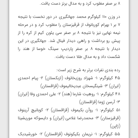
۸ بر صفر مغلوب کرد و به مدال برنز دست یافت.
در وزن ۱۱۰ کیلوگرم محمد جهانگیری در دور نخست با نتیجه
۷ بر ۱ بهرام کوربانوف از قرقیزستان را مغلوب کرد و در مرحله
نیمه نهایی نیز با نتیجه ۸ بر صفر سی یئون کیم از کره را از
پیش رو برداشت و راهی دیدار فینال شد. جهانگیری در این
دیدار با نتیجه ۸ بر صفر پاردیپ سینگ خوسا از هند را
شکست داد و به مدال طلا دست یافت.
رده بندی نفرات برتر به شرح زیر است:
۴۵ کیلوگرم: ۱- شهزاد روزیخانوف (ازبکستان) ۲- پیام احمدی
(ایران) ۳- شینگیسخان عبدیخالیموف (قزاقستان)
۴۸ کیلوگرم: ۱- روهیت شارما (هند) ۲- علی احمدی وفا (ایران)
۳- آرسن ژوما (قزاقستان)
۵۱ کیلوگرم: ۱- روآن بکیموف (قزاقستان) ۲- کوبانیچ آرینوف
(قرقیزستان) ۳- محمدرضا غلامی (ایران) و دایسوکه موریشیتا
(ژاپن)
۵۵ کیلوگرم: ۱- نریمان بکیکونوف (قزاقستان) ۲- خورشیدبک