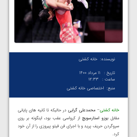
نویسنده:
خانه کشتی
تاریخ :
11 مرداد 1400
ساعت :
۱۲:۳۳
منبع:
اختصاصی خانه کشتی
خانه کشتی
–
محمدعلی گرایی
در حالیکه تا ثانیه های پایانی
مقابل
بوزو استارسویچ
از کرواسی عقب بود، اینگونه بر روی
سروگردن حریف پرید و با اجرای فن فیتو پیروزی را از آن خود
کرد.