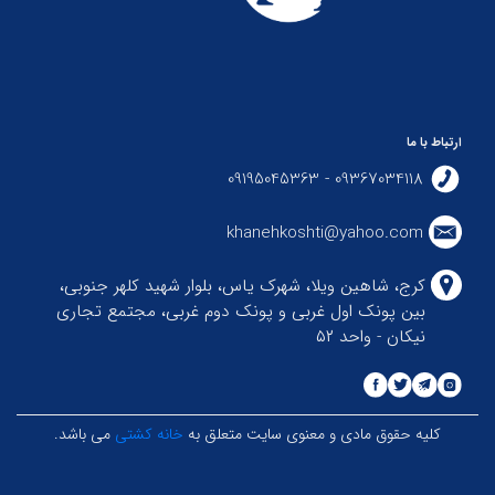
ارتباط با ما
09367034118 - 09195045363
khanehkoshti@yahoo.com
کرج، شاهین ویلا، شهرک یاس، بلوار شهید کلهر جنوبی،
بین پونک اول غربی و پونک دوم غربی، مجتمع تجاری
نیکان - واحد ۵۲
کلیه حقوق مادی و معنوی سایت متعلق به
خانه کشتی
می باشد.