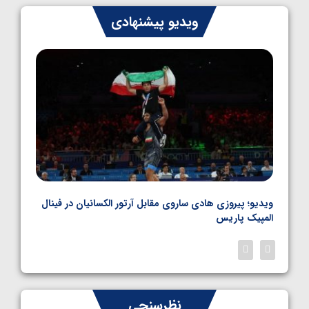
کشتی فرنگی نوجوان جهان؛ رضایی تنها طلایی
ویدیو پیشنهادی
پنج وزن نخست
1405/05/06
بل
ویدیو؛ پیروزی هادی ساروی مقابل آرتور الکسانیان در فینال
ویدیو
المپیک پاریس
پاری
نظرسنجی