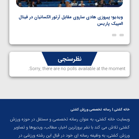
بل
ویدیو؛ پیروزی هادی ساروی مقابل آرتور الکسانیان در فینال
ویدیو
المپیک پاریس
پاری
نظرسنجی
Sorry, there are no polls available at the moment.
خانه کشتی | رسانه تخصصی ورزش کشتی
وبسایت خانه کشتی، به عنوان رسانه تخصصی و مستقل در حوزه ورزش
کشتی تلاش می کند با نشر بروزترین اخبار، مطالب، ویدیوها و تصاویر
ورزش کشتی، به وظیفه رسانه ای خود در قبال این رشته ورزشی در