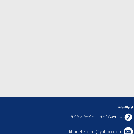
ارتباط با ما
09367034118 - 09195045363
khanehkoshti@yahoo.com