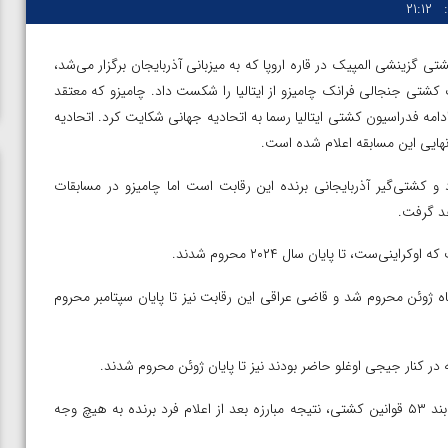
۲۱:۱۲
 گزینشی المپیک در قاره اروپا که به میزبانی آذربایجان برگزار می‌شد،
میزبان، در یک کشتی جنجالی فرانک چامیزو از ایتالیا را شکست داد. چامیزو که معتقد
مه فدراسیون کشتی ایتالیا رسما به اتحادیه جهانی شکایت کرد.‌ اتحادیه
نهایی این مسابقه اعلام شده است.
و کشتی‌گیر آذربایجانی برنده این رقابت است اما چامیزو در مسابقات
‌ست، تا پایان سال ۲۰۲۴ محروم شدند.
ژوئن محروم شد و قاضی عراقی این رقابت نیز تا پایان سپتامبر محروم‌
ر کنار جیجی اوغلو حاضر بودند نیز تا پایان ژوئن محروم شدند.
همچنین اتحادیه جهانی در توضیح رای صادره اعلام کرده بر اساس بند ۵۳ قوانین کشتی، نتیجه مبارزه بعد از اعلام فرد برنده به هیچ وجه
ن از
ویدیو؛ صعود حسن یزدانی به فینال المپیک با برتری مقابل