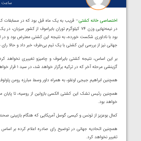
ساعت :
اختصاصی خانه کشتی
– قریب به یک ماه قبل بود که در مسابقات کشتی
در نیمه‌نهایی وزن ۷۴ کیلوگرم توران بایراموف از کشور 
بود با ناداوری شکست خورده، به نتیجه این کشتی معترض بود و در ادا
جهانی نیز از بررسی این کشتی با یک تیم بی‌طرف خبر داد و حالا رای 
بر این اساس، نتیجه کشتی بایراموف و چامیزو تغییری نخواهد کرد 
گزینشی مرحله آخر که در ترکیه برگزار خواهد شد، در سید ۱ قرار خواهد گرفت.
همچنین ابراهیم جیجی اوغلو، به همراه داور وسط مبارزه رومن پاولوف که اوکراینی
همچنین رئیس تشک این کشتی الکسی بازولین از روسیه، تا پایان ماه 
خواهد بود.
کمال بوعزیز از تونس و کیسی گوسل آمریکایی که هنگام بازبینی صحنه د
تغییر نخواهد کرد.
توسط امین میرزازاده
ویدیو؛ باخت امین کاویانی نژاد مقابل مالخاز آمویا