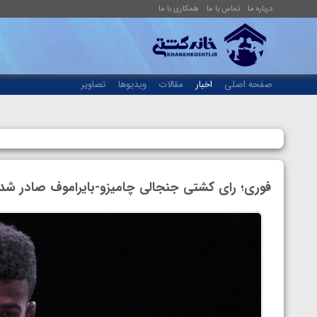
درباره ما
تماس با ما
همکاری با ما
صفحه اصلی
اخبار
مقالات
ویدیوها
تصاویر
فوری؛ رای کشتی جنجالی چامیزو-بایراموف صادر شد