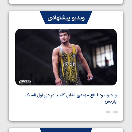
1405/05/06
کشتی فرنگی نوجوان جهان؛ رضایی تنها طلایی
ویدیو پیشنهادی
پنج وزن نخست
1405/05/06
نال
ویدیو؛ برد قاطع مهمدی مقابل کلمبیا در دور اول المپیک
ویدیو
پاریس