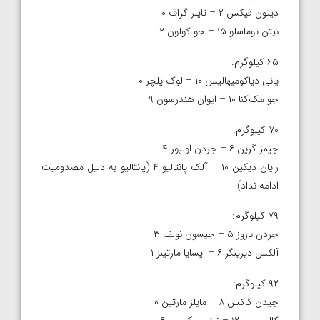
دیتون فیکس ۲ – تایلر گراف ۰
نیتن توماسلو ۱۵ – جو کولون ۲
۶۵ کیلوگرم:
یانی دیاکومیهالیس ۱۰ – لوک پلچر ۰
جو مک‌کنا ۱۰ – ایوان هندرسون ۹
۷۰ کیلوگرم:
جیمز گرین ۶ – جردن اولیور ۴
رایان دیکین ۱۰ – آلک پانتالیو ۴ (پانتالیو به دلیل مصدومیت
ادامه نداد)
۷۹ کیلوگرم:
جردن باروز ۵ – جیسون نولف ۳
آلکس دیرینگر ۶ – ایسایا مارتینز ۱
۹۲ کیلوگرم:
جیدن کاکس ۸ – مایلز مارتین ۰