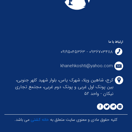
ارتباط با ما
09367034118 - 09195045363
khanehkoshti@yahoo.com
کرج، شاهین ویلا، شهرک یاس، بلوار شهید کلهر جنوبی،
بین پونک اول غربی و پونک دوم غربی، مجتمع تجاری
نیکان - واحد ۵۲
کلیه حقوق مادی و معنوی سایت متعلق به
خانه کشتی
می باشد.