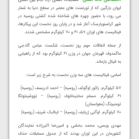
ایوان یارگین که از تورنمنت های معتبر در سطح دنیا به شمار
می رود، با حضور چهره های شناخته شده کشتی روسیه در
شهر کراسنویارسک آغاز شد و در پایان روز نخست این پیکارها،
فینالیست های اوزان ۵۷، ۶۱ و ۷۰ کیلوگرم مشخص شدند.
از جمله اتفاقات مهم روز نخست، شکست عباس گادجی
ماگمدوف قهرمان جهان در وزن ۶۱ کیلوگرم بود که از راهیابی
به فینال بازماند.
اسامی فینالیست های سه وزن نخست به شرح زیر است:
۵۷ کیلوگرم: زائور اوگوئف (روسیه) – احمد ادریسف (روسیه)
۶۱ کیلوگرم. مسلم مختیخانوف (روسیه) – تووشینتولگا
تومنبیلگ (مغولستان)
۷۰ کیلوگرم. اوگنی ژربایف (روسیه) – اینالبک شریف (روسیه)
مهدی ویسی، محمد بخشی و امیررضا اکبرزاده نمایندگان
کشورمان در این اوزان بودند که از جدول مسابقات حذف