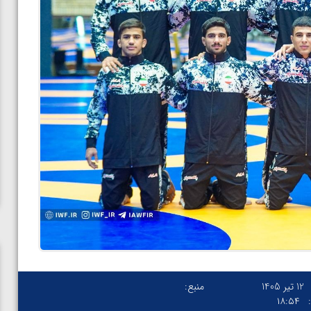
12 تیر 1405
منبع:
۱۸:۵۴