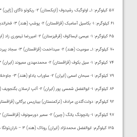
۵۷ کیلوگرم: ۱ـ اولوگبک رشیدوف (ازبکستان) ۲- ریکوتو ناگای (ژاپن) ۳- باتمند زوریگو (مغولستان) و روهیت (هند)
۶۱ کیلوگرم: ۱- بکاسیل آسامبک (قزاقستان) ۲- پوشپ (هند) ۳- فخرالدین نصردینوف (ازبکستان) و علی اصغر سلطانی (ایران)
۶۵ کیلوگرم: ۱- عیسی ایساکوف (قرقیزستان) ۲- امیررضا تیموری زاد (ایران) ۳- ایتا شیمودا (ژاپن) و سنجربک انوربکوف (ازبکستان)
۷۰ کیلوگرم: ۱ـ سومیت (هند) ۲- سیداخمت (قزاقستان) ۳- سجاد پیردایه (ایران) و آدیل تبیلدیف (قرقیزستان)
۷۴ کیلوگرم: ۱- سیل بکوف (قزاقستان) ۲- محمدمهدی ممیوند (ایران) ۳- فرخ‌بک جومانازاروف (ازبکستان) و آدارش پاتیل (هند)
۷۹ کیلوگرم: ۱- سبحان اسمی (ایران) ۲- ساوراب یاداو (هند) ۳- جاوخلانخو (مغولستان) و آیبک کالی اخمت (قزاقستان)
۸۶ کیلوگرم: ۱- ابوالفضل شمسی پور (ایران) ۲- آلپ ارسلان بگنجویف (ترکمنستان) ۳- اسخاب حاجی اف (قزاقستان) و جنکی هوکی (ژاپن)
۹۲ کیلوگرم: دولت‌گلدی مرادف (ترکمنستان) بیباریس یرگالی (قزاقستان) اولوگبک اتویکوف (ازبکستان) امیرحسین خاکپا (ایران)
۹۷ کیلوگرم: ۱- یانچونگ یانگ (چین) ۲- سمیر دورسونوف (قزاقستان) ۳- بات اردین (مغولستان) و لاکی (هند)
۱۲۵ کیلوگرم: ابوالفضل محمدنژاد (ایران) روناک (هند) ۳ – ناران‌تولگا دارمابازار (مغولستان) و بائه جون جانگ (کره جنوبی)