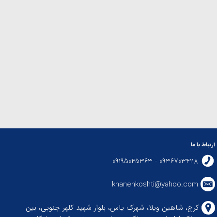
ارتباط با ما
09367034118 - 09195045363
khanehkoshti@yahoo.com
کرج، شاهین ویلا، شهرک یاس، بلوار شهید کلهر جنوبی، بین