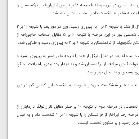
مقابل جاوخلانخو از مغولستان به برتری رسید و راهی دیدار نیمه نهایی شد. اسمی در این مرحله با نتیجه ۱۲ بر ۱ وطن آناورازوف از ترکمنستان را
شان طلا شد.
در وزن ۸۶ کیلوگرم، ابوالفضل شمسی پور در دور نخست در مقابل دالال از هند با نتیجه ۳ بر ۱ به پیروزی رسید. وی در دور بعد با نتیجه ۱۲ بر ۲
سفویف از قرقیزستان را مغلوب کرد و راهی مرحله نیمه نهایی شد. شمسی پور در این مرحله با نتیجه ۶ بر ۵ مقابل اسخاب حاجی‌اف از
ن با نتیجه ۹ بر ۲ به پیروزی رسید و طلایی شد.
در وزن ۹۲ کیلوگرم، امیرحسین خاکپا پس از استراحت در دور نخست، در مرحله بعد در مقابل نیکل از هند با نتیجه ۱۰ بر صفر به پیروزی رسید و
مه نهایی شد. وی در این مرحله با نتیجه ۴ بر ۲ مغلوب دولت‌گلدی مرادف از ترکمنستان شد و به دیدار رده بندی راه یافت. خاکپا
در وزن ۹۷ کیلوگرم، دانیال توکلی در دور اول در مقابل لاکی از هند با نتیجه ۸ بر ۵ شکست خورد و با توجه به شکست این کشتی گیر در دور
در وزن ۱۲۵ کیلوگرم، ابوالفضل محمد نژاد پس از استراحت در دور نخست، در مرحله دوم با نتیجه ۱۰ بر صفر مقابل ناران‌تولگا دارمابازار از
مغولستان به برتری رسید و راهی مرحله نیمه نهایی شد. وی در این مرحله رضا ایزاخار از قزاقستان را با نتیجه ۱۲ بر ۲ شکست داد و به فینال