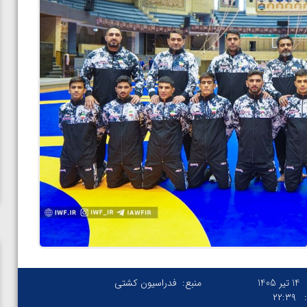
14 تیر 1405
منبع:
فدراسیون کشتی
۲۲:۳۹