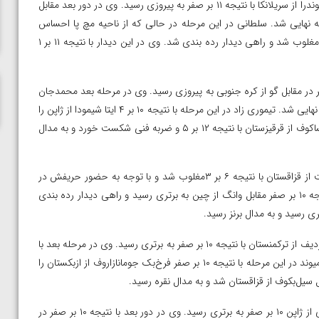
در وزن ۶۱ کیلوگرم، علی اصغر سلطانی در دور نخست در مقابل جایاسوندرا از سریلانکا با نتیجه ۱۱ بر صفر به پیروزی رسید. وی در دور بعد مقابل
ناظم امینه
ی دست یافت و راهی نیمه نهایی شد. سلطانی در این مرحله در حالی که از ناحیه مچ پا احساس
ناراحتی می کرد با نتیجه ۱۰ بر صفر مقابل بکاسیل آسامبک قزاقستان مغلوب شد و راهی دیدار رده بندی شد. وی در این دیدار با نتیجه ۱۱ بر ۱
لوگرم، امیررضا تیموری زاد در دور اول با نتیجه ۱۰ بر صفر در مقابل گو از کره جنوبی به پیروزی رسید. وی در مرحله بعد محمدجان
سعیدوف از تاجیکستان را با نتیجه ۱۰ بر صفر مغلوب کرد و راهی نیمه نهایی شد. تیموری زاد در این مرحله با نتیجه ۱۰ بر ۴ ایتا شیمودا از ژاپن را
شکست داد و راهی دیدار نهایی شد. وی در فینال در مقابل عیسی ایساکوف از قرقیزستان با نتیجه ۱۲ بر ۵ و ضربه فنی شکست خورد و به مدال
در وزن ۷۰ کیلوگرم، سجاد پیردایه در دور نخست در مقابل سیداخمت از قزاقستان با نتیجه ۶ بر ۳مغلوب شد و با توجه به حضور حریفش در
دیدار فینال به جدول شانس مجدد بازگشت. وی در این مرحله با نتیجه ۱۰ بر صفر مقابل وانگ از چین به برتری رسید و راهی دیدار رده بندی
در وزن ۷۴ کیلوگرم، محمدمهدی ممیوند در دور اول در مقابل عظیم بردیف از ترکمنستان با نتیجه ۱۰ بر صفر به برتری رسید. وی در مرحله بعد با
نتیجه ۱۱ بر صفر بر تائو شن از چین غلبه کرد و به نیمه نهایی رسید. ممیوند در این مرحله با نتیجه ۱۰ بر صفر فرخ‌بک جومانازاروف از ازبکستان را
در وزن ۷۹ کیلوگرم، سبحان اسمی در دور نخست در مقابل میزوساکی از ژاپن ۱۰ بر صفر به برتری رسید. وی در دور بعد با نتیجه ۱۰ بر صفر در