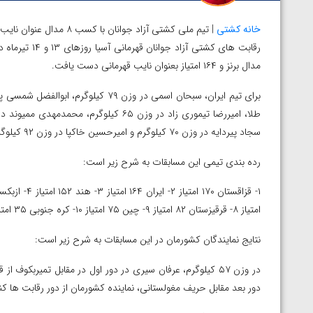
خانه کشتی
| تیم ملی کشتی آزاد جوا
مدال برنز و ۱۶۴ امتیاز بعنوان نایب قهرمانی دست یافت.
سجاد پیردایه در وزن ۷۰ کیلوگرم و امیرحسین خاکپا در وزن ۹۲ کیلوگرم به مدال برنز رسیدند.
رده بندی تیمی این مسابقات به شرح زیر است:
امتیاز ۸- قرقیزستان ۸۲ امتیاز ۹- چین ۷۵ امتیاز ۱۰- کره جنوبی ۳۵ امتیاز
نتایج نمایندگان کشورمان در این مسابقات به شرح زیر است:
دور بعد مقابل حریف مغولستانی، نماینده کشورمان از دور رقابت ها کن
توسط امین میرزازاده
ویدیو؛ باخت امین کاویانی نژاد مقابل مالخاز آمویا