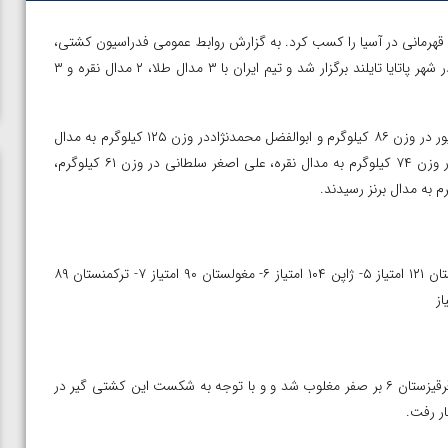
نان با کسب ۸ مدال عنوان نایب قهرمانی در آسیا را کسب کرد. به گزارش روابط عمومی فدراسیون کشتی،
رقابت های کشتی آزاد جوانان قهرمانی آسیا روزهای ۱۳ و ۱۴ تیرماه در شهر پاتایا تایلند برگزار شد و تیم ایران با ۳ مدال طلا، ۲ مدال نقره و ۳
برای تیم ایران، سبحان اسمی در وزن ۷۹ کیلوگرم، ابوالفضل شمسی پور در وزن ۸۶ کیلوگرم و ابوالفضل محمدنژاددر وزن ۱۲۵ کیلوگرم به مدال
طلا، امیررضا تیموری زاد در وزن ۶۵ کیلوگرم، محمدمهدی ممیوند در وزن ۷۴ کیلوگرم به مدال نقره، علی اصغر سلطانی در وزن ۶۱ کیلوگرم،
۱- قزاقستان ۱۷۰ امتیاز ۲- ایران ۱۶۴ امتیاز ۳- هند ۱۵۲ امتیاز ۴- ازبکستان ۱۲۱ امتیاز ۵- ژاپن ۱۰۴ امتیاز ۶- مغولستان ۹۰ امتیاز ۷- ترکمنستان ۸۹
در وزن ۵۷ کیلوگرم، عرفان سیری در دور اول در مقابل تمیربکوف از قرقیزستان ۶ بر صفر مغلوب شد و و با توجه به شکست این کشتی گیر در
ار رفت.
ن از
ویدیو؛ صعود حسن یزدانی به فینال المپیک با برتری مقابل