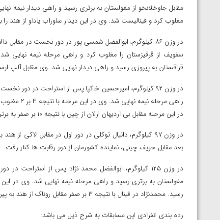
مغلوب کرد و فینالیست شد. وی در این دیدار ساوراب یاداو از هند را با نتیجه ۱۵ بر ۱۰ شکست داد و صاحب ن
قزاقستان به پیروزی رسید و راهی دیدار نهایی شد. وی مقابل آلپ ارسلان بگنجویف از ترکمنستا
راهی مرحله نی
در این مرحله مقابل بی اردیهان ارلان از چین با نتیجه ۱۰ بر صفر به برتری رسیدی و به مدال برنز رسید.
بعد مقابل حریف چینی، نماینده کشورمان از دور رقابت ها کنار رفت.
رسید. محمدنژاد در فینال با نتیجه ۳ بر صفر مقابل روناک از هند به پیروزی رسید و بر سکوی نخست ایستاد.
رده بندی انفرادی این مسابقات به شرح ذیل می باشد: