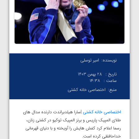
نویسنده:
امیر توسلی
تاریخ :
28 بهمن 1403
ساعت :
۱۴:۳۸
منبع:
اختصاصی خانه کشتی
اختصاصی خانه کشتی
|سارا هیلدبراندت دارنده مدال های
طلای المپیک پاریس و برنز المپیک توکیو در کشتی زنان،
رسما اعلام کرد کفش هایش را آویخته و با دنیای قهرمانی
خداحافظی کرده است.