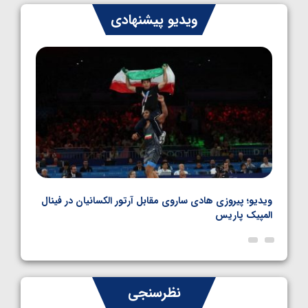
ایران چشم به راه چهار مدال در پنج وزن دوم
ویدیو پیشنهادی
کشتی فرنگی نوجوانان جهان
1405/05/06
بل
ویدیو؛ پیروزی هادی ساروی مقابل آرتور الکسانیان در فینال
ویدیو
المپیک پاریس
پاری
نظرسنجی