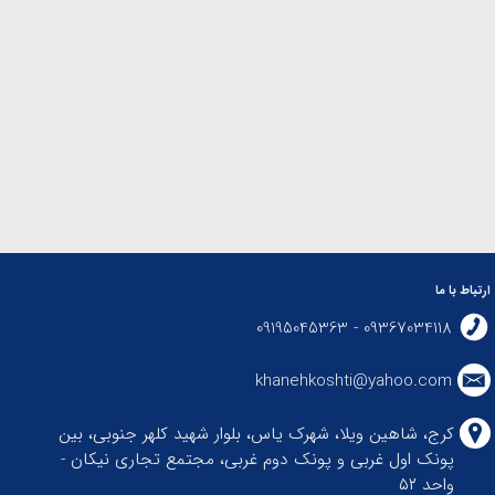
ارتباط با ما
09367034118 - 09195045363
khanehkoshti@yahoo.com
کرج، شاهین ویلا، شهرک یاس، بلوار شهید کلهر جنوبی، بین
پونک اول غربی و پونک دوم غربی، مجتمع تجاری نیکان -
واحد ۵۲