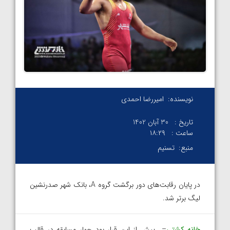
نویسنده:
امیررضا احمدی
تاریخ :
30 آبان 1402
ساعت :
۱۸:۲۹
منبع:
تسنیم
در پایان رقابت‌های دور برگشت گروه A، بانک شهر صدرنشین
لیگ برتر شد.
خانه کشتی
– پیش از این قرار بود چهار مسابقه در قالب