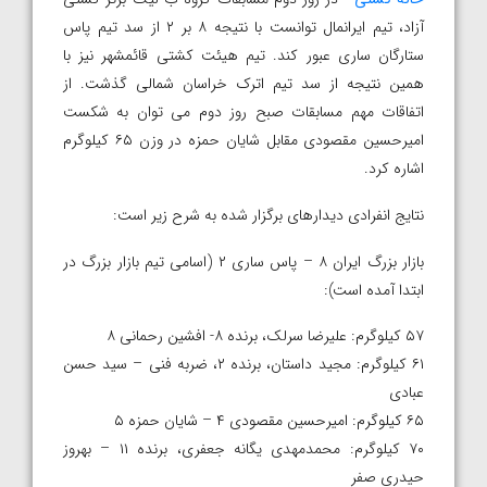
آزاد، تیم ایرانمال توانست با نتیجه ۸ بر ۲ از سد تیم پاس
ستارگان ساری عبور کند. تیم هیئت کشتی قائمشهر نیز با
همین نتیجه از سد تیم اترک خراسان شمالی گذشت. از
اتفاقات مهم مسابقات صبح روز دوم می توان به شکست
امیرحسین مقصودی مقابل شایان حمزه در وزن ۶۵ کیلوگرم
اشاره کرد.
نتایج انفرادی دیدارهای برگزار شده به شرح زیر است:
بازار بزرگ ایران ۸ – پاس ساری ۲ (اسامی تیم بازار بزرگ در
ابتدا آمده است):
۵۷ کیلوگرم: علیرضا سرلک، برنده ۸- افشین رحمانی ۸
۶۱ کیلوگرم: مجید داستان، برنده ۲، ضربه فنی – سید حسن
عبادی
۶۵ کیلوگرم: امیرحسین مقصودی ۴ – شایان حمزه ۵
۷۰ کیلوگرم: محمدمهدی یگانه جعفری، برنده ۱۱ – بهروز
حیدری صفر