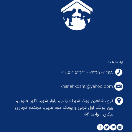
ارتباط با ما
09367034118 - 09195045363
khanehkoshti@yahoo.com
کرج، شاهین ویلا، شهرک یاس، بلوار شهید کلهر جنوبی،
بین پونک اول غربی و پونک دوم غربی، مجتمع تجاری
نیکان - واحد ۵۲