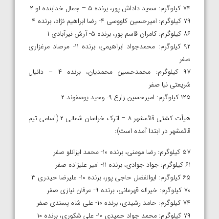
۷۴ کیلوگرم: سعید داداش پور، برنده ۵ – جمال خدابنده لو ۲
۷۹ کیلوگرم: امیرحسین کاووسی ۴- رضا ابراهیم نژاد، برنده ۴
۸۶ کیلوگرم: کامران قاسم پور، برنده ۵- آرش نیرآبادی ۱
۹۲ کیلوگرم: محمدجواد ابراهیمی، برنده ۱۱- مرصاد مرغزاری
صفر
۹۷ کیلوگرم: محمدحسین محمدیان، برنده ۴ – دانیال
شریعتی نیا صفر
۱۲۵ کیلوگرم: امیرحسین زارع ۹- وحید یوسفوند ۲
هیأت کشتی قائمشهر ۸ – اترک خراسان شمالی ۲ (اسامی تیم
قائمشهر در ابتدا آمده است):
۵۷ کیلوگرم: رضا مومنی، برنده ۱۰- محمد ایزانلو صفر
۶۱ کیلوگرم: جواد جوادی، برنده ۱۱- امیر علیزاده صفر
۶۵ کیلوگرم: ابوالفضل حاجی پور، برنده ۱۰- علیرضا حیدری ۳
۷۰ کیلوگرم: خیراله قهرمانی، برنده ۹- عرفان نیازی صفر
۷۴ کیلوگرم: حامد رشیدی، برنده ۱۰- علی شاه پسندی صفر
۷۹ کیلوگرم: محمد جواد حمیدی ۱۰- علی شکوری، برنده ۱۰