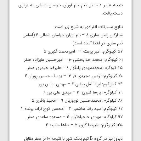
نتیجه ۸ بر ۲ مقابل تیم نام آوران خراسان شمالی به برتری
دست یافت.
نتایج مسابقات انفرادی به شرح زیر است:
ستارگان پاس ساری ۸ – نام آوران خراسان شمالی ۲ (اسامی
تیم ساری در ابتدا آمده است)
۵۷ کیلوگرم: امیر پرسته ۱ – امیرمحمد قنبری ۵
۶۱ کیلوگرم: محمد خدابخشی ۱۰ – امیرحسین علیزاده صفر
۶۵ کیوگرم: محمدمهدی پلنگوار ۹ – علیرضا حیدری صفر
۷۰ کیلوگرم: آرمین مجیدی فر ۱۳ – یوسف حسین پوران ۲
۷۴ کیلوگرم: ابوالفضل بابایی ۴ – مهدی عباس پور
۷۹ کیلوگرم: پارسا قنبری ۱۴ – مهدی علی پور ۶
۸۶ کیلوگرم: محمدحسین نوروزیان ۹ – مجید باقری ۵
۹۲ کیلوگرم: سید رضا هاشمی ۲ – محسن کوچ نژاد، برنده ۲
۹۷ کیلوگرم: مهدی حاجیلوئیان ۱۱ – مسعود ساعدی صفر
۱۲۵ کیلوگرم: علیرضا گرزبر ۵ – طاها خمینه ۴
دیروز نیز در گروه B تیم بانک شهر با نتیجه ۱۰ بر صفر مقابل