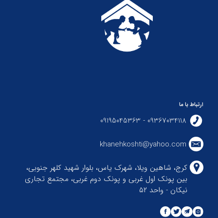
ارتباط با ما
09367034118 - 09195045363
khanehkoshti@yahoo.com
کرج، شاهین ویلا، شهرک یاس، بلوار شهید کلهر جنوبی،
بین پونک اول غربی و پونک دوم غربی، مجتمع تجاری
نیکان - واحد ۵۲