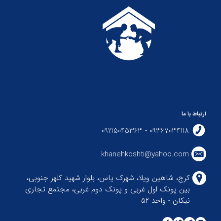
ارتباط با ما
09367034118 - 09195045363
khanehkoshti@yahoo.com
کرج، شاهین ویلا، شهرک یاس، بلوار شهید کلهر جنوبی،
بین پونک اول غربی و پونک دوم غربی، مجتمع تجاری
نیکان - واحد ۵۲