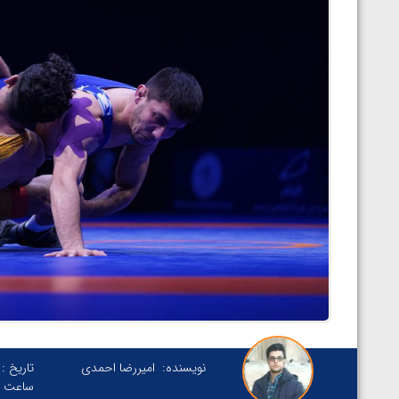
نویسنده:
امیررضا احمدی
تاریخ :
ساعت :