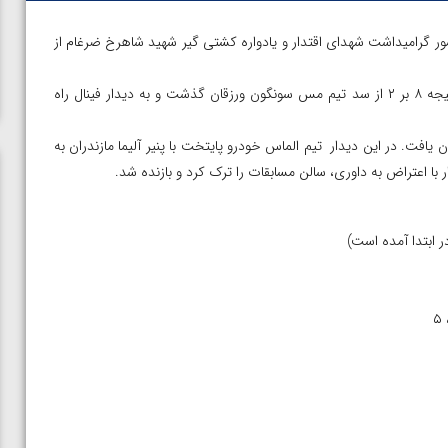
ر گرامیداشت شهدای اقتدار و یادواره کشتی گیر شهید شاهرخ ضرغام از
در نخستین دیدار مرحله ضربدری، تیم ناوان هیئت کشتی آمل با نتیجه ۸ بر ۲ از سد تیم مس سونگون ورزقان گذشت و به دیدار فینال راه
آلیما مازندران پایان یافت. در این دیدار تیم الماس خودرو پایتخت با پنیر آلیما مازندران به
 اعتراض به داوری، سالن مسابقات را ترک کرد و بازنده شد.
ن از
ویدیو؛ صعود حسن یزدانی به فینال المپیک با برتری مقابل