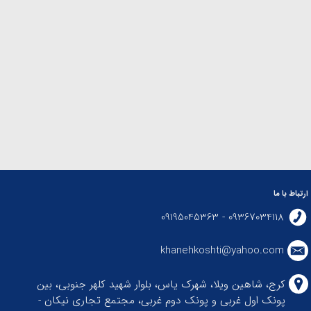
ارتباط با ما
09367034118 - 09195045363
khanehkoshti@yahoo.com
کرج، شاهین ویلا، شهرک یاس، بلوار شهید کلهر جنوبی، بین
پونک اول غربی و پونک دوم غربی، مجتمع تجاری نیکان -