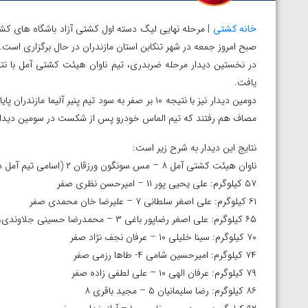
خانه کشتی
| مرحله نهایی لیگ دسته اول کشتی آزاد باشگاه های کشو
صبح امروز جمعه در شهر تنکابن استان مازندران در حال برگزاری است.
یافت.
دومین دیدار نیز با نتیجه ۱۰ بر صفر به سود تیم پنیر 
مصاف هم رفتند که تیم الماس خودرو پس از شکست در سومین دیدار با
نتایج این دیدار به شرح زیر است:
ناوان هیئت کشتی آمل ۸ – مس سونگون ورزقان ۲ (اسامی تیم آمل در ابتدا آمده است)
۵۷ کیلوگرم: علی یحیی پور ۱۱ – امیرحسن نظری صفر
۶۱ کیلوگرم: علی اصغر سلطانی ۷ – علیرضا خان محمدی صفر
۶۵ کیلوگرم: علی اصغر رضاپور باغی ۳ – محمدرضا حسینی جلاوندی، ۵
۷۰ کیلوگرم: سینا خلیلی ۱۰ – عرفان نجف نژاد صفر
۷۴ کیلوگرم: امیرحسین شامی ۴- طاها رزمی صفر
۷۹ کیلوگرم: عرفان الهی ۱۰ – علی لطفی زاده صفر
۸۶ کیلوگرم: رضا سلیمانیان ۵ – مجید باقری ۸
توسط امین میرزازاده
ویدیو؛ باخت امین کاویانی نژاد مقابل مالخاز آمویا