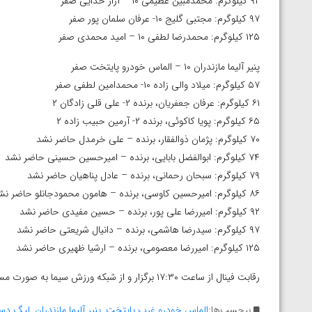
۹۲ کیلوگرم: محمدمبین عظیمی ۱۰ – آراز خدایی صفر
ارمنستان
۹۷ کیلوگرم: مجتبی گلیج ۱۰- عرفان سلمان پور صفر
۱۲۵ کیلوگرم: محمدرضا لطفی ۱۰ – امید محمدی صفر
پنیر آلیما مازندران ۱۰ – الماس خودرو پایتخت صفر
۵۷ کیلوگرم: میلاد والی زاده ۱۰- محمدامین لطفی صفر
۶۱ کیلوگرم: عرفان جعفریان، برنده ۲- علی قلی زادگان ۲
۶۵ کیلوگرم: پویا کاکوئی، برنده ۲- آرمین حبیب زاده ۲
۷۰ کیلوگرم: پژمان ذوالفقار، برنده – علی خرمدل حاضر نشد
۷۴ کیلوگرم: ابوالفضل بابایی، برنده – امیرحسین حسینی حاضر نشد
۷۹ کیلوگرم: سبحان رحمانی، برنده – عادل پناهیان حاضر نشد
۸۶ کیلوگرم: امیرحسین کاوسی، برنده – هامون محمودجانلو حاضر نشد
۹۲ کیلوگرم: امیررضا علی پور، برنده – حسین مفیدی حاضر نشد
۹۷ کیلوگرم: سیدرضا هاشمی، برنده – دانیال شریعتی حاضر نشد
۱۲۵ کیلوگرم: امیررضا معصومی، برنده – ارشیا ظهیری حاضر نشد
رقابت فینال از ساعت ۱۷:۳۰ برگزار و از شبکه ورزش سیما به صورت مستقیم برای علاقمندان به کشتی پخش خواهد شد.
برچسب‌ها:
الماس خودرو غرب پایتخت
,
پنیر آلیما مازندران
,
لیگ دست