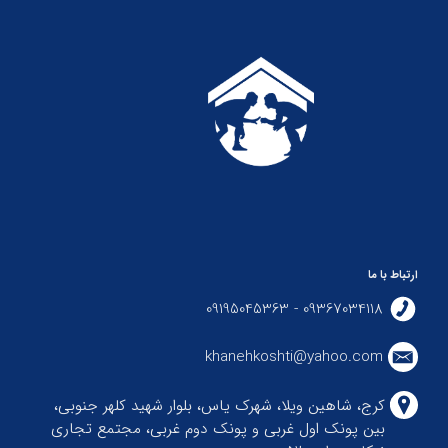
ارتباط با ما
09367034118 - 09195045363
khanehkoshti@yahoo.com
کرج، شاهین ویلا، شهرک یاس، بلوار شهید کلهر جنوبی،
بین پونک اول غربی و پونک دوم غربی، مجتمع تجاری