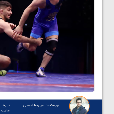
نویسنده:
امیررضا احمدی
تاریخ :
ساعت :