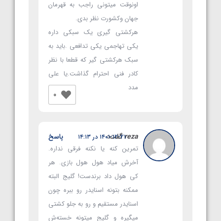
اونوقت میتونی راجب به قهرمان
جهان وکشورت نظر بدی.
هرکشتی گیری یک سبکی داره
یکی تهاجمی یکی تدافعی .باید به
سبک هرکشتی گیر که قطعا با نظر
کادر فنی احترام گذاشت.یا علی
مدد
0
reza
گفت:
پاسخ
۱۴۰۱-۱۲-۲۱ در ۱۴:۱۳
تمرین کنه یا نکنه فرقی نداره.
آخرش میاد هول هول بازی. هر
کی هول داد برندست! گلیج البته
ممکنه بتونه اسنایدر رو ببره چون
اسنایدر مستقیم و رو به جلو کشتی
میگیره و گلیج میتونه خسته‌ش