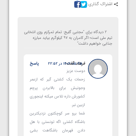
اشتراک گذاری:
2 دیدگاه برای “
مجتبی گلیج: تمام تمرکزم روی انتخابی
تیم ملی است؛ اگر کامران به ۹۷ کیلوگرم بیاید مبارزه
جذابی خواهیم داشت
”
فرهاد
گفت:
پاسخ
۱۴۰۲-۰۵-۲۵ در ۲۲:۵۲
دوست عزیز
زحمات یک کشتی گیر که ازعمر
وجونیش برای بالابردن پرچم
کشورش داره تلاس میکنه اینجوری
ازبین نبر.
شما برو سر کوچکتون نزدیکترین
باشگاه کشتی اگه تونستی با هل
دادن قهرمان باشگاهت بشی