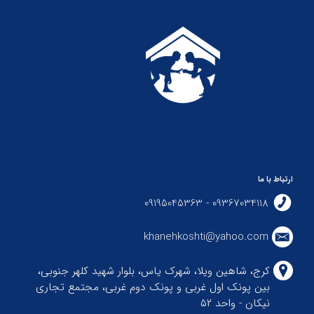
ارتباط با ما
09367034118 - 09195045363
khanehkoshti@yahoo.com
کرج، شاهین ویلا، شهرک یاس، بلوار شهید کلهر جنوبی،
بین پونک اول غربی و پونک دوم غربی، مجتمع تجاری
نیکان - واحد ۵۲