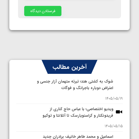
آخرین مطالب
شوک به کشتی هند؛ تبرئه متهمان آزار جنسی و
اعتراض دوباره باجرانگ و فوگات
1405/05/19
ویدیو اختصاصی؛ با عباس حاج کناری از
فریدونکنار و کراسنویارسک تا آتلانتا و توکیو
1405/05/15
اسماعیل و محمد طاهر خانیف برادران جدید