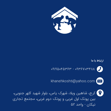
ارتباط با ما
09367034118 - 09195045363
khanehkoshti@yahoo.com
کرج، شاهین ویلا، شهرک یاس، بلوار شهید کلهر جنوبی،
بین پونک اول غربی و پونک دوم غربی، مجتمع تجاری
نیکان - واحد ۵۲