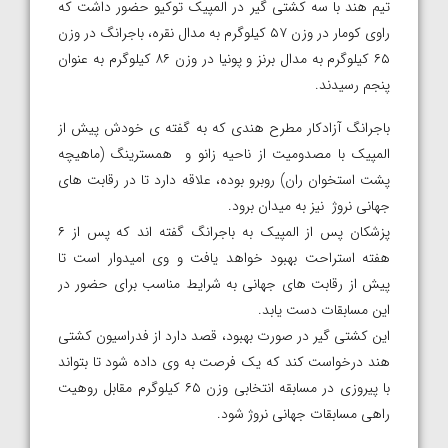
تیم هند با سه کشتی گیر در المپیک توکیو حضور داشت که
راوی کومار در وزن ۵۷ کیلوگرم به مدال نقره، باجرانگ در وزن
۶۵ کیلوگرم به مدال برنز و پونیا در وزن ۸۶ کیلوگرم به عنوان
پنجم رسیدند.
باجرانگ آزادکار مطرح هندی که به گفته ی خودش پیش از
المپیک با مصدومیت از ناحیه زانو و همسترینگ (ماهیچه
پشت استخوان ران) روبرو بوده، علاقه دارد تا در رقابت های
جهانی نروژ نیز به میدان برود.
پزشکان پس از المپیک به باجرانگ گفته اند که پس از ۶
هفته استراحت بهبود خواهد یافت و وی امیدوار است تا
پیش از رقابت های جهانی به شرایط مناسب برای حضور در
این مسابقات دست یابد.
این کشتی گیر در صورت بهبود، قصد دارد از فدراسیون کشتی
هند درخواست کند که یک فرصت به وی داده شود تا بتواند
با پیروزی در مسابقه انتخابی وزن ۶۵ کیلوگرم مقابل روهیت
راهی مسابقات جهانی نروژ شود.