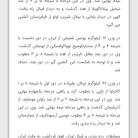
نیمه نهایی شد. وی در این مرحله با نتیجه ۵ بر ۴ از سد
نیخیل پیلاناگویلا از هند گذشت و به دیدار فینال راه یافت.
الهی در دیدار پایانی با بیلال شریپ اولو از قرقیزستان کشتی
می گیرد.
در وزن ۷۱ کیلوگرم یونس شفیعی از ایران در دور نخست با
نتیجه ۴ بر ۴ از سدبارتلومیج نوواکوفسکی از لهستان گذشت.
وی در دور بعد مقابل ناریندر از هند با نتیجه ۸ بر ۳ مغلوب
شد و با توجه به شکست این کشتی گیر در دور بعد، حذف
شد.
در وزن ۹۲ کیلوگرم عرفان علیزاده در دور اول با نتیجه ۸ بر ۱
کانازاوا از ژاپن را مغلوب کرد و راهی مرحله یکچهارم نهایی
شد. وی در این مرحله با نتیجه ۶ بر ۲ از سد راوان موسایف از
آذربایجان گذشت و راهی مرحله نیمه نهایی شد. وی در این
مرحله با نتیجه ۷ بر ۴ مغلوب موسی آرسونکایف از مجارستان
شد و به دیدار رده بندی رفت.
مسابقات رده بندی و فینال اوزان فوق فرداشب به وقت ایران