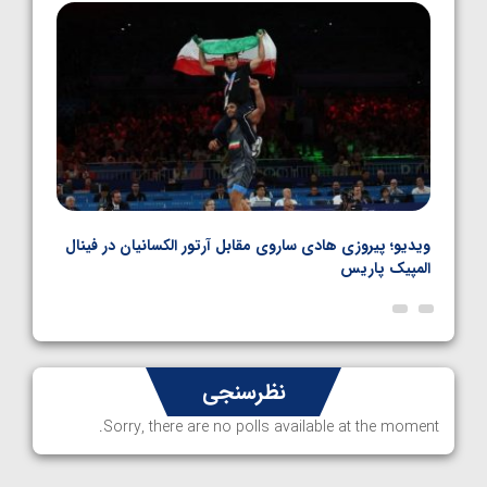
1405/05/06
بل
ویدیو؛ پیروزی هادی ساروی مقابل آرتور الکسانیان در فینال
ویدیو
المپیک پاریس
پاری
نظرسنجی
Sorry, there are no polls available at the moment.