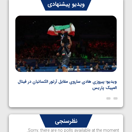
ایران چشم به راه چهار مدال در پنج وزن دوم
ویدیو پیشنهادی
کشتی فرنگی نوجوانان جهان
1405/05/06
بل
ویدیو؛ پیروزی هادی ساروی مقابل آرتور الکسانیان در فینال
ویدیو
المپیک پاریس
پاری
نظرسنجی
Sorry, there are no polls available at the moment.