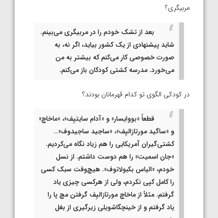
مربیگری؟
بعد از تشک خودم را در مربیگری می‌بینم.
شاید پیشنهادی از یک کشور بیاید، اگر نه، به
صورت خصوصی کار می‌کنم که بیشتر به من
می‌خورد. مدرسه کشتی کودکان باز می‌کنم.
در کودکی الگوی تو کدام قهرمانان بودند؟
قطعاً «بووایسار» و «آدام سایتیِف»، «ماخاچ»
و «ساگید مورتازالیِف»، «ساجید ساجیدوف»…
کشتی‌گیران آمریکایی را هم زیاد نگاه می‌کردیم.
«جان اسمیت» را هم دوست داشتم. از نسل
خودم، «الیاس بکبولاتوف». هیچ‌وقت سبک کسی
را کامل کپی نکردم، ولی از هرکسی چیزی یاد
گرفتم. مثلاً از ماخاچ مورتازالیِف گرفتن مچ پا را
یاد گرفتم و از خینچگاشویلی زیرگیری از بغل