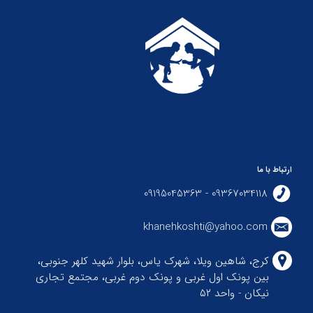
ارتباط با ما
09367034118 - 09195045363
khanehkoshti@yahoo.com
کرج، شاهین ویلا، شهرک یاس، بلوار شهید کلهر جنوبی،
بین پونک اول غربی و پونک دوم غربی، مجتمع تجاری
نیکان - واحد ۵۲