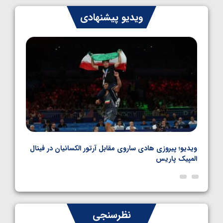
ایران چشم به راه چهار مدال در پنج وزن دوم
ویدیو پیشنهادی
کشتی فرنگی نوجوانان جهان
1405/05/06
بل
ویدیو؛ پیروزی هادی ساروی مقابل آرتور الکسانیان در فینال
ویدیو
المپیک پاریس
پاری
نظرسنجی