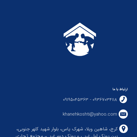
ارتباط با ما
09367034118 - 09195045363
khanehkoshti@yahoo.com
کرج، شاهین ویلا، شهرک یاس، بلوار شهید کلهر جنوبی،
بین پونک اول غربی و پونک دوم غربی، مجتمع تجاری