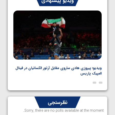
ویدیو پیشنهادی
کشتی فرنگی نوجوانان جهان
1405/05/06
بل
ویدیو؛ پیروزی هادی ساروی مقابل آرتور الکسانیان در فینال
ویدیو
المپیک پاریس
پاری
نظرسنجی
Sorry, there are no polls available at the moment.