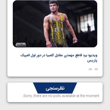
1405/05/06
نال
ویدیو؛ برد قاطع مهمدی مقابل کلمبیا در دور اول المپیک
ویدیو
پاریس
نظرسنجی
Sorry, there are no polls available at the moment.