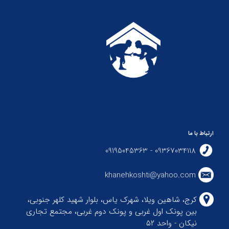
ارتباط با ما
09367034118 - 09195045363
khanehkoshti@yahoo.com
کرج، شاهین ویلا، شهرک یاس، بلوار شهید کلهر جنوبی،
بین پونک اول غربی و پونک دوم غربی، مجتمع تجاری
نیکان - واحد ۵۲