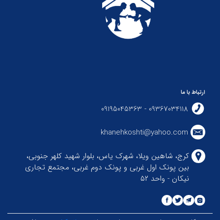
ارتباط با ما
09367034118 - 09195045363
khanehkoshti@yahoo.com
کرج، شاهین ویلا، شهرک یاس، بلوار شهید کلهر جنوبی،
بین پونک اول غربی و پونک دوم غربی، مجتمع تجاری
نیکان - واحد ۵۲