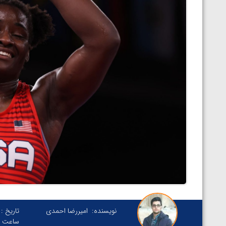
نویسنده:
امیررضا احمدی
تاریخ :
ساعت :