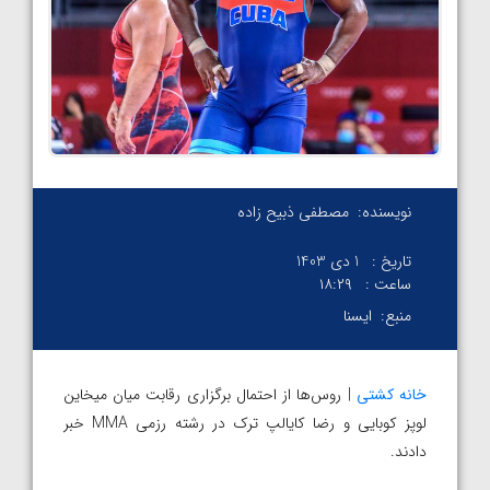
نویسنده:
مصطفی ذبیح زاده
تاریخ :
1 دی 1403
ساعت :
۱۸:۲۹
منبع:
ایسنا
خانه کشتی
| روس‌ها از احتمال برگزاری رقابت میان میخاین
لوپز کوبایی و رضا کایالپ ترک در رشته رزمی MMA خبر
دادند.