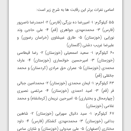
اسامی نفرات برتر این رقابت ها به شرح زیر است:
۵۵ کیلوگرم: ۱- امیررضا ده بزرگی (فارس) ۲- احمدرضا ناصرپور
(فارس) ۳- محمدمهدی جواهری (قم) ۴- علی حاجی وند
نورایی (خوزستان) ۵- طارق غبیشاوی (خراسان رضوی) و
علیرضا غریب دشتی (گلستان)
۶۰ کیلوگرم: ۱- سعید اسمعیلی (خوزستان) ۲- رضا قیطاسی
(خوزستان) ۳- امیرحسین خوانساری (خوزستان) ۴- عارف
محمدی (خوزستان) ۵- عمران حق مرادی (کردستان) و محمد
جانقلی (قم)
۶۳ کیلوگرم: ۱- ایمان محمدی (خوزستان) ۲- محمدامین جبالی
فر (قم) ۳- امید احمدی (خوزستان) ۴- مرتضی نصیری
(چهارمحال و بختیاری) ۵- امیرحین نریمان (کرمانشاه) و محمد
غلامی (خوزستان)
۶۷ کیلوگرم: ۱- سید دانیال سهرابی (خوزستان) ۲- شاهین
بداغی (خوزستان) ۳- محمدمهدی کشتکار (فارس) ۴- داود
مختاری (اصفهان) ۵- علی عبدولی (خوزستان) و شایان ساعی