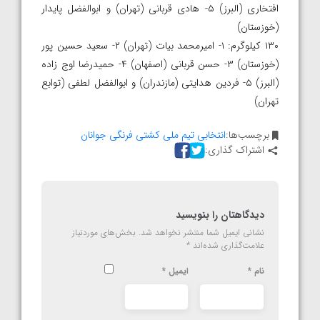
افتخاری (البرز) ۵- هادی قربانی (تهران) و ابوالفضل پایدار
(خوزستان)
۱۳۰ کیلوگرم: ۱- امیرمحمد بیات (تهران) ۲- سعید حسین پور
(خوزستان) ۳- حسن قربانی (اصفهان) ۴- حمیدرضا اوج زاده
(البرز) ۵- فردین هدایتی (مازندران) و ابوالفضل لطفی (توابع
تهران)
برچسب‌ها:
انتخابی تیم ملی کشتی فرنگی جوانان
اشتراک گذاری:
دیدگاهتان را بنویسید
نشانی ایمیل شما منتشر نخواهد شد.
بخش‌های موردنیاز
علامت‌گذاری شده‌اند
*
نام
*
ایمیل
*