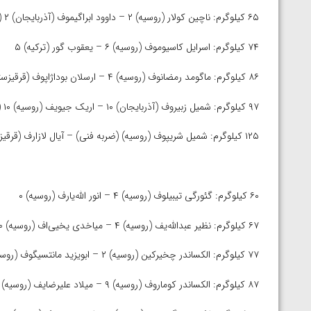
ارمنستان
۶۵ کیلوگرم: ناچین کولار (روسیه) ۲ – داوود ابراگیموف (آذربایجان) ۲ (برنده: کولار)
۷۴ کیلوگرم: اسرایل کاسیوموف (روسیه) ۶ – یعقوب گور (ترکیه) ۵
۸۶ کیلوگرم: ماگومد رمضانوف (روسیه) ۴ – ارسلان بوداژاپوف (قرقیزستان) ۱
۹۷ کیلوگرم: شمیل زبیروف (آذربایجان) ۱۰ – اریک جیویف (روسیه) ۱۰ (برنده: زبیروف)
۱۲۵ کیلوگرم: شمیل شریپوف (روسیه) (ضربه فنی) – آیال لازارف (قرقیزستان)
۶۰ کیلوگرم: گئورگی تیبیلوف (روسیه) ۴ – انور الله‌یارف (روسیه) ۰
۶۷ کیلوگرم: نظیر عبدالله‌یف (روسیه) ۴ – میاخدی یخیی‌اف (روسیه) ۰
۷۷ کیلوگرم: الکساندر چخیرکین (روسیه) ۲ – ابویزید مانتسیگوف (روسیه) ۱
۸۷ کیلوگرم: الکساندر کوماروف (روسیه) ۹ – میلاد علیرضایف (روسیه) ۰