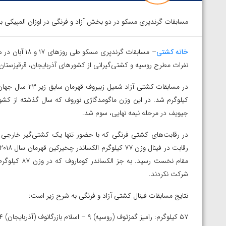
مسابقات گرندپری مسکو در دو بخش آزاد و فرنگی در اوزان المپیکی بر
خانه کشتی
– مسابقات گرند
نفرات مطرح روسیه و کشتی‌گیرانی از کشورهای آذربایجان، قرقیزستان، ت
کیلوگرم شد. در این وزن ماگومدگاژی نوروف که سال گذشته از کشور
جیویف در مرحله نیمه نهایی، سوم شد.
در رقابت‌های کشتی فرنگی که با حضور تنها یک کشتی‌گیر خارجی ا
مقام نخست رس
شرکت نکردند.
نتایج مسابقات فینال کشتی آزاد و فرنگی به شرح زیر است:
۵۷ کیلوگرم: رامیز گمزتوف (روسیه) ۹ – اسلام بازرگانوف (آذربایجان) ۴
توسط امین میرزازاده
ویدیو؛ باخت امین کاویانی نژاد مقابل مالخاز آمویا