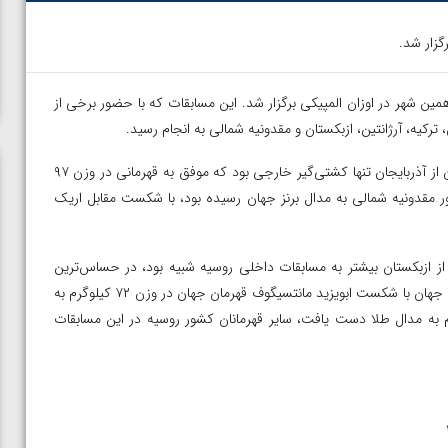
گزار شد.
پری مسکو طی روزهای ۱۷ و ۱۸ آبان در همین شهر در اوزان المپیکی برگزار شد. این مسابقات که با حضور برخی از
رکیه، آرژانتین، ازبکستان و مقدونیه شمالی به انجام رسید.
در مسابقات کشتی آزاد شمیل زبیروف قهرمان سابق زیر ۲۳ سال جهان از آذربایجان تنها کشتی‌گیر خارجی بود که موفق به قهرمانی در وزن ۹۷
 مقدونیه شمالی به مدال برنز جهان رسیده بود، با شکست مقابل اریک
ز ازبکستان بیشتر به مسابقات داخلی روسیه شبیه بود، در حساس‌ترین
رقابت در فینال وزن ۷۷ کیلوگرم الکساندر چخیرکین قهرمان سال ۲۰۱۸ جهان با شکست ابویزید مانتسیگوف قهرمان جهان در وزن ۷۲ کیلوگرم به
ید. به جز الکساندر کوماروف که در وزن ۸۷ کیلوگرم به مدال طلا دست یافت، سایر قهرمانان کشور روسیه در این مسابقات
ن از
ویدیو؛ صعود حسن یزدانی به فینال المپیک با برتری مقابل