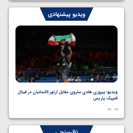
1405/05/06
کشتی فرنگی نوجوان جهان؛ رضایی تنها طلایی
ویدیو پیشنهادی
پنج وزن نخست
1405/05/06
بل
ویدیو؛ پیروزی هادی ساروی مقابل آرتور الکسانیان در فینال
ویدیو
المپیک پاریس
پاری
نظرسنجی