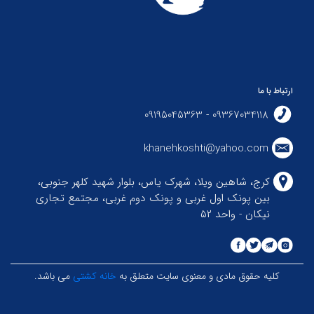
ارتباط با ما
09367034118 - 09195045363
khanehkoshti@yahoo.com
کرج، شاهین ویلا، شهرک یاس، بلوار شهید کلهر جنوبی،
بین پونک اول غربی و پونک دوم غربی، مجتمع تجاری
نیکان - واحد ۵۲
کلیه حقوق مادی و معنوی سایت متعلق به
خانه کشتی
می باشد.