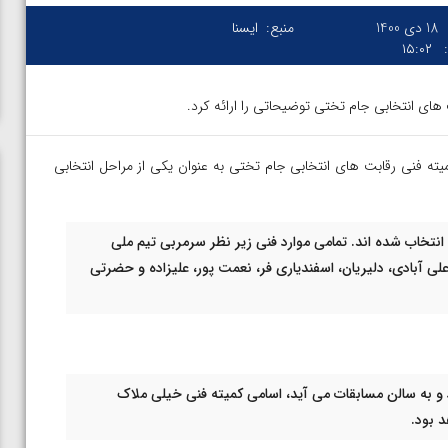
18 دی 1400
منبع:
ایسنا
۱۵:۰۲
 انتخابی جام تختی توضیحاتی را ارائه کرد.
یته فنی رقابت های انتخابی جام تختی به عنوان یکی از مراحل انتخابی
نتخاب شده اند. تمامی موارد فنی زیر نظر سرمربی تیم ملی
لی آبادی، دلیریان، اسفندیاری فر، نعمت پور، علیزاده و حضرتی
ود و به سالن مسابقات می آید، اسامی کمیته فنی خیلی ملاک
 بود.
ن از
ویدیو؛ صعود حسن یزدانی به فینال المپیک با برتری مقابل