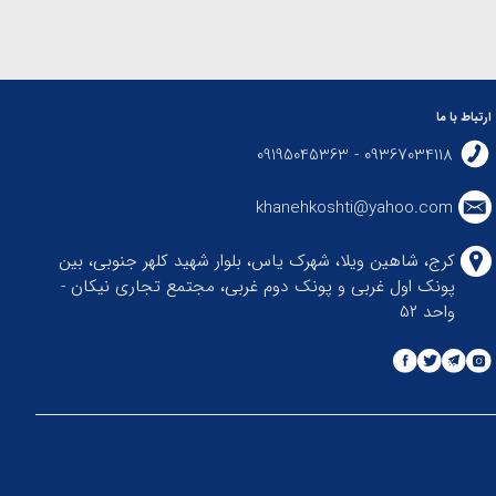
ارتباط با ما
09367034118 - 09195045363
khanehkoshti@yahoo.com
کرج، شاهین ویلا، شهرک یاس، بلوار شهید کلهر جنوبی، بین
پونک اول غربی و پونک دوم غربی، مجتمع تجاری نیکان -
واحد ۵۲