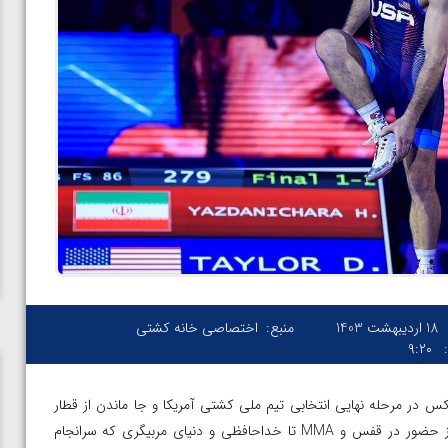
18 اردیبهشت 1403
منبع:
اختصاصی خانه کشتی
۹:۲۰
س در مرحله نهایی انتخابی تیم ملی کشتی آمریکا و جا ماندن از قطار
المپیک پاریس، گمانه‌زنی‌های مختلفی درباره آینده او مطرح شد؛ از حضور در قفس و MMA تا خداحافظی و دنیای مربیگری که سرانجام