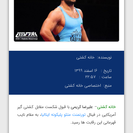
نویسنده:
خانه کشتی
تاریخ :
16 اسفند 1399
ساعت :
۲۲:۵۷
منبع:
اختصاصی خانه کشتی
خانه کشتی
–
علیرضا کریمی
با قبول شکست مقابل کشتی گیر
آمریکایی در فینال
تورنمنت متئو پلیکونه ایتالیا
، به مقام نایب
قهرمانی این رقابت ها رسید.